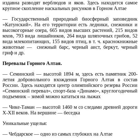
издавна разводят верблюдов и яков. Здесь находится самое
крупное скопление наскальных рисунков в Горном Алтае
— Государственный природный биосферный заповедник
«Катунский». На его территории есть ледники, снежники и
высокогорные озера, 665 видов высших растений, 215 видов
мхов, 793 вида лишайников, 264 вида шляпочных грибов, 52
вида млекопитающих, 155 видов птиц, в т. ч. краснокнижные
животные — снежный барс, черный аист, беркут, черный
гриф и др.
Перевалы Горного Алтая.
— Семинский — высотой 1894 м, здесь есть памятник 200-
летия добровольного вхождения Горного Алтая в состав
России. Здесь находятся центр олимпийского резерва России
«Семинский перевал», спорт-база «Динамо», круглогодичный
подъемник – зимой можно кататься на лыжах
— Чике-Таман — высотой 1460 м со следами древней дороги
Х-ХII веков. На вершине — беседка
Уникальные ущелья:
— Чебдарское — одно из самых глубоких на Алтае