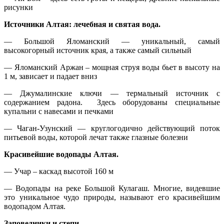
рисунки
Источники Алтая: лечебная и святая вода.
— Большой Яломанский — уникальный, самый
высокогорный источник края, а также самый сильный
— Яломанский Аржан – мощная струя воды бьет в высоту на
1 м, зависает и падает вниз
— Джумалинские ключи — термальный источник с
содержанием радона. Здесь оборудованы специальные
купальни с навесами и печками
— Чаган-Узунский — круглогодично действующий поток
питьевой воды, которой лечат также глазные болезни
Красивейшие водопады Алтая.
— Учар – каскад высотой 160 м
— Водопады на реке Большой Кулагаш. Многие, видевшие
это уникальное чудо природы, называют его красивейшим
водопадом Алтая.
Заповедники и степи.