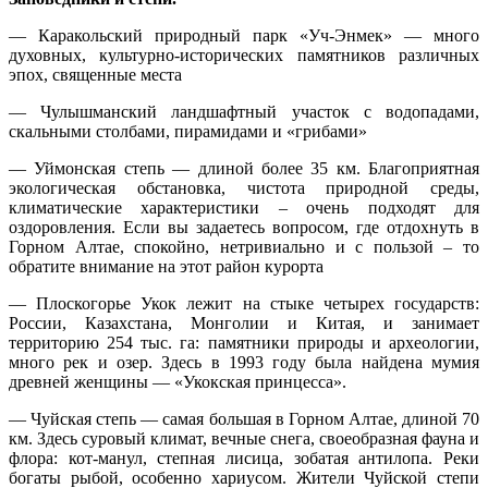
— Каракольский природный парк «Уч-Энмек» — много
духовных, культурно-исторических памятников различных
эпох, священные места
— Чулышманский ландшафтный участок с водопадами,
скальными столбами, пирамидами и «грибами»
— Уймонская степь — длиной более 35 км. Благоприятная
экологическая обстановка, чистота природной среды,
климатические характеристики – очень подходят для
оздоровления. Если вы задаетесь вопросом, где отдохнуть в
Горном Алтае, спокойно, нетривиально и с пользой – то
обратите внимание на этот район курорта
— Плоскогорье Укок лежит на стыке четырех государств:
России, Казахстана, Монголии и Китая, и занимает
территорию 254 тыс. га: памятники природы и археологии,
много рек и озер. Здесь в 1993 году была найдена мумия
древней женщины — «Укокская принцесса».
— Чуйская степь — самая большая в Горном Алтае, длиной 70
км. Здесь суровый климат, вечные снега, своеобразная фауна и
флора: кот-манул, степная лисица, зобатая антилопа. Реки
богаты рыбой, особенно хариусом. Жители Чуйской степи