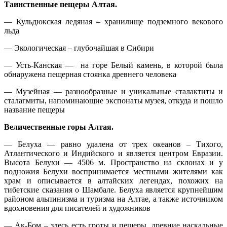
Таинственные пещеры Алтая.
— Кульдюкская ледяная – хранилище подземного векового
льда
— Экологическая – глубочайшая в Сибири
— Усть-Канская — на горе Белый камень, в которой была
обнаружена пещерная стоянка древнего человека
— Музейная — разнообразные и уникальные сталактиты и
сталагмиты, напоминающие экспонаты музея, откуда и пошло
название пещеры
Величественные горы Алтая.
— Белуха — равно удалена от трех океанов – Тихого,
Атлантического и Индийского и является центром Евразии.
Высота Белухи — 4506 м. Пространство на склонах и у
подножия Белухи воспринимается местными жителями как
храм и описывается в алтайских легендах, похожих на
тибетские сказания о Шамбале. Белуха является крупнейшим
районом альпинизма и туризма на Алтае, а также источником
вдохновения для писателей и художников
— Ак-Бом – здесь есть гроты и пещеры, древние наскальные