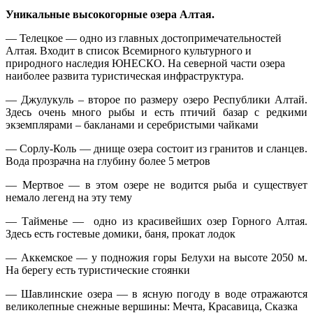
Уникальные высокогорные озера Алтая.
— Телецкое — одно из главных достопримечательностей
Алтая. Входит в список Всемирного культурного и
природного наследия ЮНЕСКО. На северной части озера
наиболее развита туристическая инфраструктура.
— Джулукуль – второе по размеру озеро Республики Алтай.
Здесь очень много рыбы и есть птичий базар с редкими
экземплярами – бакланами и серебристыми чайками
— Сорлу-Коль — днище озера состоит из гранитов и сланцев.
Вода прозрачна на глубину более 5 метров
— Мертвое — в этом озере не водится рыба и существует
немало легенд на эту тему
— Тайменье — одно из красивейших озер Горного Алтая.
Здесь есть гостевые домики, баня, прокат лодок
— Аккемское — у подножия горы Белухи на высоте 2050 м.
На берегу есть туристические стоянки
— Шавлинские озера — в ясную погоду в воде отражаются
великолепные снежные вершины: Мечта, Красавица, Сказка