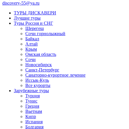
discovery-55@ya.ru
ТУРЫ ДИСКАВЕРИ
Лучшие туры
Туры Россия и СНГ
Шерегеш
Сочи горнолыжный
Байкал
Алтай
Крым
Омская область
Сочи
Новосибирск
Санкт-Петербург
Санаторно-курортное лечение
Иссык-Куль
Все курорты
Зарубежные туры
Турция
Тунис
Греция
Вьетнам
Кипр
Испания
Болгария