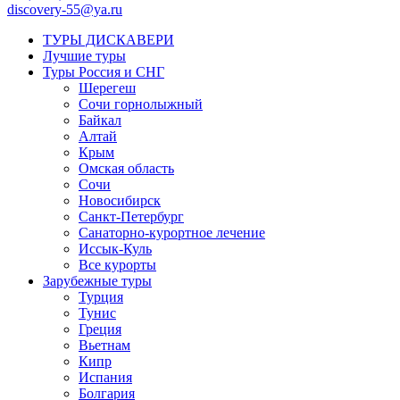
discovery-55@ya.ru
ТУРЫ ДИСКАВЕРИ
Лучшие туры
Туры Россия и СНГ
Шерегеш
Сочи горнолыжный
Байкал
Алтай
Крым
Омская область
Сочи
Новосибирск
Санкт-Петербург
Санаторно-курортное лечение
Иссык-Куль
Все курорты
Зарубежные туры
Турция
Тунис
Греция
Вьетнам
Кипр
Испания
Болгария