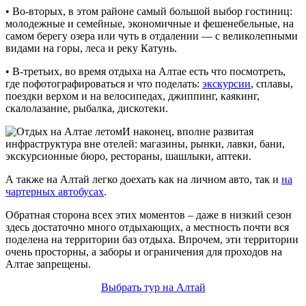
• Во-вторых, в этом районе самый большой выбор гостиниц:
молодежные и семейные, экономичные и фешенебельные, на
самом берегу озера или чуть в отдалении — с великолепными
видами на горы, леса и реку Катунь.
• В-третьих, во время отдыха на Алтае есть что посмотреть,
где пофотографироваться и что поделать:
экскурсии
, сплавы,
поездки верхом и на велосипедах, джиппинг, каякинг,
скалолазание, рыбалка, дискотеки.
И наконец, вполне развитая
инфраструктура вне отелей: магазины, рынки, лавки, бани,
экскурсионные бюро, рестораны, шашлыки, аптеки.
А также на Алтай легко доехать как на личном авто, так и
на
чартерных автобусах
.
Обратная сторона всех этих моментов – даже в низкий сезон
здесь достаточно много отдыхающих, а местность почти вся
поделена на территории баз отдыха. Впрочем, эти территории
очень просторны, а заборы и ограничения для проходов на
Алтае запрещены.
Выбрать тур на Алтай