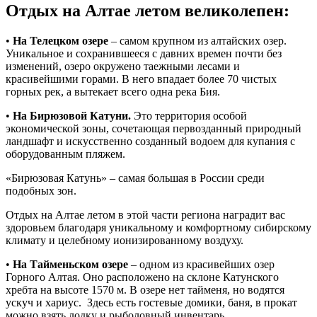
Отдых на Алтае летом великолепен:
•
На Телецком озере
– самом крупном из алтайских озер.
Уникальное и сохранившееся с давних времен почти без
изменений, озеро окружено таежными лесами и
красивейшими горами. В него впадает более 70 чистых
горных рек, а вытекает всего одна река Бия.
•
На Бирюзовой Катуни.
Это территория особой
экономической зоны, сочетающая первозданный природный
ландшафт и искусственно созданный водоем для купания с
оборудованным пляжем.
«Бирюзовая Катунь» – самая большая в России среди
подобных зон.
Отдых на Алтае летом в этой части региона наградит вас
здоровьем благодаря уникальному и комфортному сибирскому
климату и целебному ионизированному воздуху.
•
На Тайменьском озере
– одном из красивейших озер
Горного Алтая. Оно расположено на склоне Катунского
хребта на высоте 1570 м. В озере нет тайменя, но водятся
ускуч и хариус. Здесь есть гостевые домики, баня, в прокат
можно взять лодку и рыболовный инвентарь.