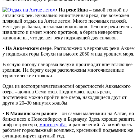
•
На реке Иша
– самой теплой из
алтайских рек. Буквально единственная река, где возможен
пляжный отдых на Алтае летом. Много песчаных пляжей,
мест для рыбалки, несколько водопадов. Течение реки очень
извилисто и имеет много протоков, а берега невероятно
живописны, что делает реку подходящей для сплавов.
•
На Аккемском озере
. Расположено в верховьях реки Аккем
у подножия горы Белухи на высоте 2050 м над уровнем моря.
В ясную погоду панорама Белухи производит впечатляющее
зрелище. На берегу озера расположены многочисленные
туристические стоянки.
Одна из достопримечательностей окрестностей Аккемского
озера – долина Семи озер. Поднимаясь вдоль реки,
постепенно можно пройти все озера, находящиеся друг от
друга в 20–30 минутах ходьбы.
•
В Майминском районе
– он самый маленький на Алтае, но
ближе всех к Новосибирску и Барнаулу. Здесь хорошо развита
инфраструктура,
много турбаз
и развлечений. А зимой здесь
работает горнолыжный комплекс, кресельный подъемник же
функционирует круглый год.