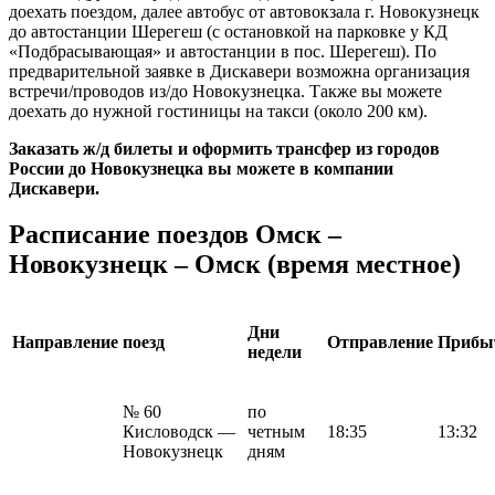
доехать поездом, далее автобус от автовокзала г. Новокузнецк
до автостанции Шерегеш (с остановкой на парковке у КД
«Подбрасывающая» и автостанции в пос. Шерегеш). По
предварительной заявке в Дискавери возможна организация
встречи/проводов из/до Новокузнецка. Также вы можете
доехать до нужной гостиницы на такси (около 200 км).
Заказать ж/д билеты и оформить трансфер из городов
России до Новокузнецка вы можете в компании
Дискавери.
Расписание поездов Омск
–
Новокузнецк – Омск (время местное)
Дни
Направление
поезд
Отправление
Прибы
недели
№ 60
по
Кисловодск —
четным
18:35
13:32
Новокузнецк
дням