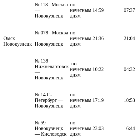
№ 118 Москва
по
—
нечетным
14:59
07:37
Новокузнецк
дням
№ 078 Москва
по
Омск —
—
нечетным
21:36
21:04
Новокузнецк
Новокузнецк
дням
№ 138
по
Нижневартовск
нечетным
10:22
04:32
—
дням
Новокузнецк
№ 14 С-
по
Петербург —
нечетным
17:19
10:53
Новокузнецк
дням
№ 59
по
Новокузнецк
нечетным
23:03
16:44
— Кисловодск
дням