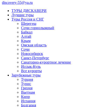
discovery-55@ya.ru
ТУРЫ ДИСКАВЕРИ
Лучшие туры
Туры Россия и СНГ
Шерегеш
Сочи горнолыжный
Байкал
Алтай
Крым
Омская область
Сочи
Новосибирск
Санкт-Петербург
Санаторно-курортное лечение
Иссык-Куль
Все курорты
Зарубежные туры
Турция
Тунис
Греция
Вьетнам
Кипр
Испания
Болгария