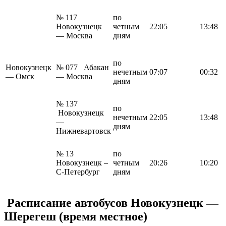
№ 117
по
Новокузнецк
четным
22:05
13:48
— Москва
дням
по
Новокузнецк
№ 077 Абакан
нечетным
07:07
00:32
— Омск
— Москва
дням
№ 137
по
Новокузнецк
нечетным
22:05
13:48
—
дням
Нижневартовск
№ 13
по
Новокузнецк –
четным
20:26
10:20
С-Петербург
дням
Расписание автобусов
Новокузнецк —
Шерегеш
(время местное)