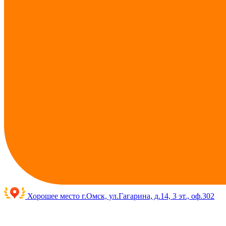
Хорошее место
г.Омск, ул.Гагарина, д.14, 3 эт., оф.302