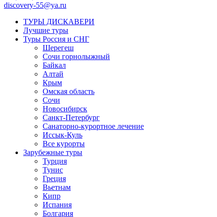
discovery-55@ya.ru
ТУРЫ ДИСКАВЕРИ
Лучшие туры
Туры Россия и СНГ
Шерегеш
Сочи горнолыжный
Байкал
Алтай
Крым
Омская область
Сочи
Новосибирск
Санкт-Петербург
Санаторно-курортное лечение
Иссык-Куль
Все курорты
Зарубежные туры
Турция
Тунис
Греция
Вьетнам
Кипр
Испания
Болгария