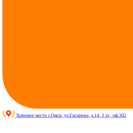
Хорошее место
г.Омск, ул.Гагарина, д.14, 3 эт., оф.302