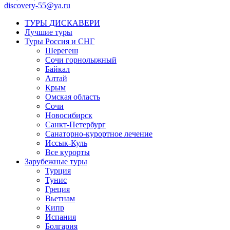
discovery-55@ya.ru
ТУРЫ ДИСКАВЕРИ
Лучшие туры
Туры Россия и СНГ
Шерегеш
Сочи горнолыжный
Байкал
Алтай
Крым
Омская область
Сочи
Новосибирск
Санкт-Петербург
Санаторно-курортное лечение
Иссык-Куль
Все курорты
Зарубежные туры
Турция
Тунис
Греция
Вьетнам
Кипр
Испания
Болгария