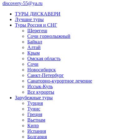
discovery-55@ya.ru
ТУРЫ ДИСКАВЕРИ
Лучшие туры
Туры Россия и СНГ
Шерегеш
Сочи горнолыжный
Байкал
Алтай
Крым
Омская область
Сочи
Новосибирск
Санкт-Петербург
Санаторно-курортное лечение
Иссык-Куль
Все курорты
Зарубежные туры
Турция
Тунис
Греция
Вьетнам
Кипр
Испания
Болгария