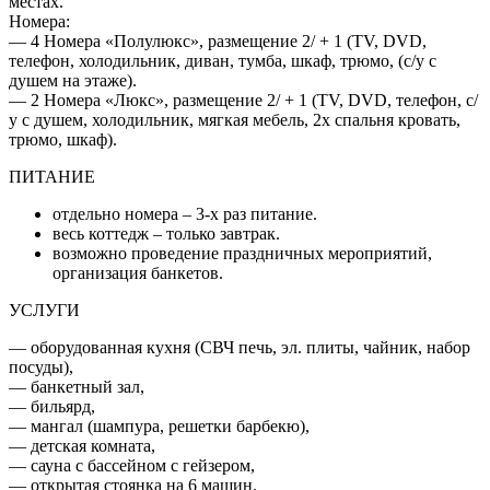
местах.
Номера:
— 4 Номера «Полулюкс», размещение 2/ + 1 (TV, DVD,
телефон, холодильник, диван, тумба, шкаф, трюмо, (с/у с
душем на этаже).
— 2 Номера «Люкс», размещение 2/ + 1 (TV, DVD, телефон, с/
у с душем, холодильник, мягкая мебель, 2х спальня кровать,
трюмо, шкаф).
ПИТАНИЕ
отдельно номера – 3-х раз питание.
весь коттедж – только завтрак.
возможно проведение праздничных мероприятий,
организация банкетов.
УСЛУГИ
— оборудованная кухня (СВЧ печь, эл. плиты, чайник, набор
посуды),
— банкетный зал,
— бильярд,
— мангал (шампура, решетки барбекю),
— детская комната,
— сауна с бассейном с гейзером,
— открытая стоянка на 6 машин.