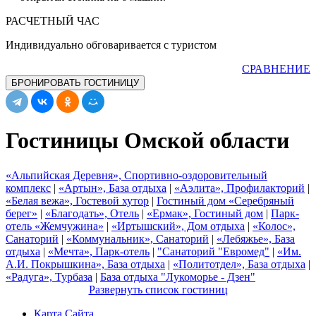
РАСЧЕТНЫЙ ЧАС
Индивидуально обговаривается с туристом
СРАВНЕНИЕ
БРОНИРОВАТЬ ГОСТИНИЦУ
Гостиницы Омской области
«Альпийская Деревня», Спортивно-оздоровительный
комплекс
|
«Артын», База отдыха
|
«Аэлита», Профилакторий
|
«Белая вежа», Гостевой хутор
|
Гостиный дом «Серебряный
берег»
|
«Благодать», Отель
|
«Ермак», Гостиный дом
|
Парк-
отель «Жемчужина»
|
«Иртышский», Дом отдыха
|
«Колос»,
Санаторий
|
«Коммунальник», Санаторий
|
«Лебяжье», База
отдыха
|
«Мечта», Парк-отель
|
"Санаторий "Евромед"
|
«Им.
А.И. Покрышкина», База отдыха
|
«Политотдел», База отдыха
|
«Радуга», Турбаза
|
База отдыха "Лукоморье - Дзен"
Развернуть список гостиниц
Карта Сайта