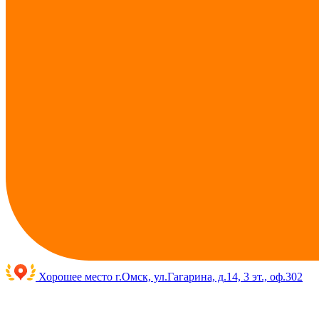
Хорошее место
г.Омск, ул.Гагарина, д.14, 3 эт., оф.302