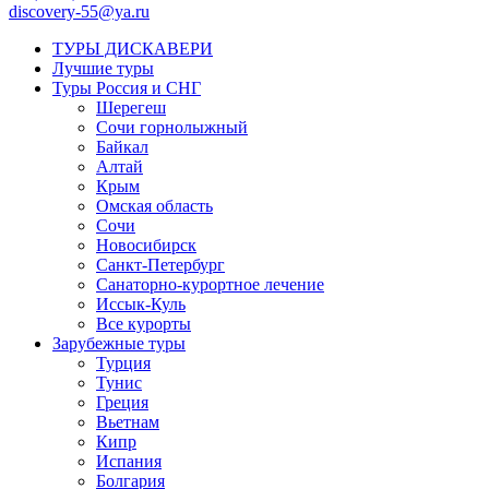
discovery-55@ya.ru
ТУРЫ ДИСКАВЕРИ
Лучшие туры
Туры Россия и СНГ
Шерегеш
Сочи горнолыжный
Байкал
Алтай
Крым
Омская область
Сочи
Новосибирск
Санкт-Петербург
Санаторно-курортное лечение
Иссык-Куль
Все курорты
Зарубежные туры
Турция
Тунис
Греция
Вьетнам
Кипр
Испания
Болгария