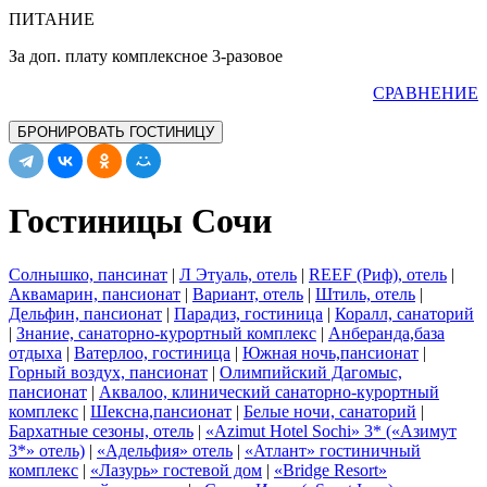
ПИТАНИЕ
За доп. плату комплексное 3-разовое
СРАВНЕНИЕ
БРОНИРОВАТЬ ГОСТИНИЦУ
Гостиницы Сочи
Солнышко, пансинат
|
Л Этуаль, отель
|
REEF (Риф), отель
|
Аквамарин, пансионат
|
Вариант, отель
|
Штиль, отель
|
Дельфин, пансионат
|
Парадиз, гостиница
|
Коралл, санаторий
|
Знание, санаторно-курортный комплекс
|
Анберанда,база
отдыха
|
Ватерлоо, гостиница
|
Южная ночь,пансионат
|
Горный воздух, пансионат
|
Олимпийский Дагомыс,
пансионат
|
Аквалоо, клинический санаторно-курортный
комплекс
|
Шексна,пансионат
|
Белые ночи, санаторий
|
Бархатные сезоны, отель
|
«Azimut Hotel Sochi» 3* («Азимут
3*» отель)
|
«Адельфия» отель
|
«Атлант» гостиничный
комплекс
|
«Лазурь» гостевой дом
|
«Bridge Resort»