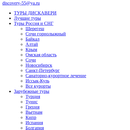
discovery-55@ya.ru
ТУРЫ ДИСКАВЕРИ
Лучшие туры
Туры Россия и СНГ
Шерегеш
Сочи горнолыжный
Байкал
Алтай
Крым
Омская область
Сочи
Новосибирск
Санкт-Петербург
Санаторно-курортное лечение
Иссык-Куль
Все курорты
Зарубежные туры
Турция
Тунис
Греция
Вьетнам
Кипр
Испания
Болгария