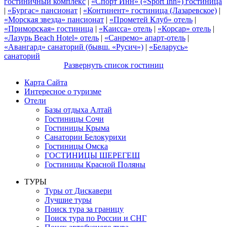
гостиничный комплекс
|
«Спорт Инн» («Sport Inn») гостиница
|
«Бургас» пансионат
|
«Континент» гостиница (Лазаревское)
|
«Морская звезда» пансионат
|
«Прометей Клуб» отель
|
«Приморская» гостиница
|
«Каисса» отель
|
«Корсар» отель
|
«Лазурь Beach Hotel» отель
|
«Санремо» апарт-отель
|
«Авангард» санаторий (бывш. «Русич»)
|
«Беларусь»
санаторий
Развернуть список гостиниц
Карта Сайта
Интересное о туризме
Отели
Базы отдыха Алтай
Гостиницы Сочи
Гостиницы Крыма
Санатории Белокурихи
Гостиницы Омска
ГОСТИНИЦЫ ШЕРЕГЕШ
Гостиницы Красной Поляны
ТУРЫ
Туры от Дискавери
Лучшие туры
Поиск тура за границу
Поиск тура по России и СНГ