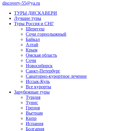
discovery-55@ya.ru
ТУРЫ ДИСКАВЕРИ
Лучшие туры
Туры Россия и СНГ
Шерегеш
Сочи горнолыжный
Байкал
Алтай
Крым
Омская область
Сочи
Новосибирск
Санкт-Петербург
Санаторно-курортное лечение
Иссык-Куль
Все курорты
Зарубежные туры
Турция
Тунис
Греция
Вьетнам
Кипр
Испания
Болгария