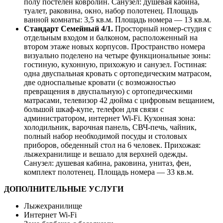
полу постелен ковролин. Санузел: душевая кабина,
туалет, раковина, окно, набор полотенец. Площадь
ванной комнаты: 3,5 кв.м. Площадь номера — 13 кв.м.
Стандарт Семейный 4/1.
Просторный номер-студия с
отдельным входом и балконом, расположенный на
втором этаже новых корпусов. Пространство номера
визуально поделено на четыре функциональные зоны:
гостиную, кухонную, прихожую и санузел. Гостиная:
одна двуспальная кровать с ортопедическим матрасом,
две односпальные кровати (с возможностью
превращения в двуспальную) с ортопедическими
матрасами, телевизор 42 дюйма с цифровым вещанием,
большой шкаф-купе, телефон для связи с
администратором, интернет Wi-Fi. Кухонная зона:
холодильник, варочная панель, СВЧ-печь, чайник,
полный набор необходимой посуды и столовых
приборов, обеденный стол на 6 человек. Прихожая:
лыжехранилище и вешало для верхней одежды.
Санузел: душевая кабина, раковина, унитаз, фен,
комплект полотенец. Площадь номера — 33 кв.м.
ДОПОЛНИТЕЛЬНЫЕ УСЛУГИ
Лыжехранилище
Интернет Wi-Fi