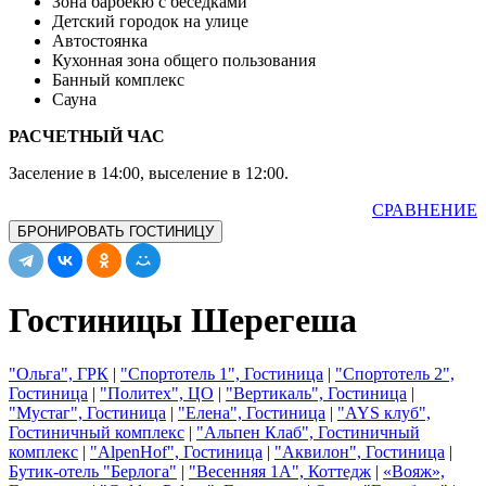
Зона барбекю с беседками
Детский городок на улице
Автостоянка
Кухонная зона общего пользования
Банный комплекс
Сауна
РАСЧЕТНЫЙ ЧАС
Заселение в 14:00, выселение в 12:00.
СРАВНЕНИЕ
БРОНИРОВАТЬ ГОСТИНИЦУ
Гостиницы Шерегеша
"Ольга", ГРК
|
"Спортотель 1", Гостиница
|
"Спортотель 2",
Гостиница
|
"Политех", ЦО
|
"Вертикаль", Гостиница
|
"Мустаг", Гостиница
|
"Елена", Гостиница
|
"AYS клуб",
Гостиничный комплекс
|
"Альпен Клаб", Гостиничный
комплекс
|
"АlpenHof", Гостиница
|
"Аквилон", Гостиница
|
Бутик-отель "Берлога"
|
"Весенняя 1А", Коттедж
|
«Вояж»,