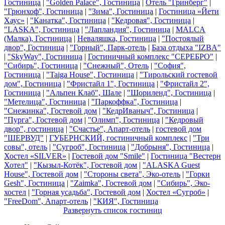
Гостиница
|
"Golden Palace", Гостиница
|
Отель "Гринберг"
|
"Грюнхоф", Гостиница
|
"Зима", Гостиница
|
Гостиница «Йети
Хаус»
|
"Канатка", Гостиница
|
"Кедровая", Гостиница
|
"LASKA", Гостиница
|
"Лапландия", Гостиница
|
MALCA
(Малка), Гостиница
|
Неваляшка, Гостиница
|
"Постоялый
двор", Гостиница
|
"Горный", Парк-отель
|
База отдыха "IZBA"
|
"SkyWay", Гостиница
|
Гостиничный комплекс "СЕРЕБРО"
|
"Сибирь", Гостиница
|
"Снежный", Отель
|
"София",
Гостиница
|
"Taiga House", Гостиница
|
"Тирольский гостевой
дом", Гостиница
|
"Фристайл 1", Гостиница
|
"Фристайл 2",
Гостиница
|
"Альпен Клаб", Шале
|
"Шориленд", Гостиница
|
"Метелица", Гостиница
|
"Паркоффка", Гостиница
|
"Снежинка", Гостевой дом
|
"КедрИваныч", Гостиница
|
"Пурга", Гостевой дом
|
"Олимп", Гостиница
|
"Кедровый
двор", гостиница
|
"Счастье", Апарт-отель
|
гостевой дом
"ШЕРВУД"
|
ГУБЕРНСКИЙ, гостиничный комплекс
|
"Три
совы", отель
|
"Сугроб", Гостиница
|
"Добрыня", Гостиница
|
Хостел «SILVER»
|
Гостевой дом "Smile"
|
Гостиница "Вестерн
Хотел"
|
"Кызыл-Котёк", Гостевой дом
|
"ALASKA Guest
House", Гостевой дом
|
"Стороны света", Эко-отель
|
"Горки
Gesh", Гостиница
|
"Zaimka", Гостевой дом
|
"Сибирь", Эко-
хостел
|
"Горная усадьба", Гостевой дом
|
Хостел «Сугроб»
|
"FreeDom", Апарт-отель
|
"КИЯ", Гостиница
Развернуть список гостиниц