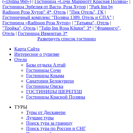
(«Dolina 960»)
|
Гостиница «Сочи Марриотт Красная Поляна»
|
Гостиница Эрбелия от Васта, Роза Хутор
|
"Park Inn by
Radisson Роза Хутор" 4*, Отель
|
"Пик Отель", ГК
|
Гостиничный комплекс "Поляна 1389. Отель и СПА"
|
Гостиница «Radisson Роза Хутор»
|
"Татьяна", Отель
|
"Тройка", Отель
|
"Tulip Inn Rosa Khutor" 3*
|
"Фламинго",
Отель
|
Гостиница Ивмонтан 3*
Развернуть список гостиниц
Карта Сайта
Интересное о туризме
Отели
Базы отдыха Алтай
Гостиницы Сочи
Гостиницы Крыма
Санатории Белокурихи
Гостиницы Омска
ГОСТИНИЦЫ ШЕРЕГЕШ
Гостиницы Красной Поляны
ТУРЫ
Туры от Дискавери
Лучшие туры
Поиск тура за границу
Поиск тура по России и СНГ