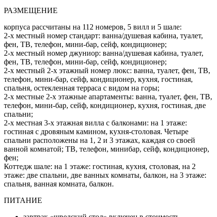
РАЗМЕЩЕНИЕ
корпуса рассчитаны на 112 номеров, 5 вилл и 5 шале:
2-х местный номер стандарт: ванна/душевая кабина, туалет,
фен, ТВ, телефон, мини-бар, сейф, кондиционер;
2-х местный номер джуниор: ванна/душевая кабина, туалет,
фен, ТВ, телефон, мини-бар, сейф, кондиционер;
2-х местный 2-х этажный номер люкс: ванна, туалет, фен, ТВ,
телефон, мини-бар, сейф, кондиционер, кухня, гостиная,
спальня, остекленная терраса с видом на горы;
2-х местные 2-х этажные апартаменты: ванна, туалет, фен, ТВ,
телефон, мини-бар, сейф, кондиционер, кухня, гостиная, две
спальни;
2-х местная 3-х этажная вилла с балконами: на 1 этаже:
гостиная с дровяным камином, кухня-столовая. Четыре
спальни расположены на 1, 2 и 3 этажах, каждая со своей
ванной комнатой; ТВ, телефон, минибар, сейф, кондиционер,
фен;
Коттедж шале: на 1 этаже: гостиная, кухня, столовая, на 2
этаже: две спальни, две ванных комнаты, балкон, на 3 этаже:
спальня, ванная комната, балкон.
ПИТАНИЕ
завтрак «шведский стол» включен в стоимость