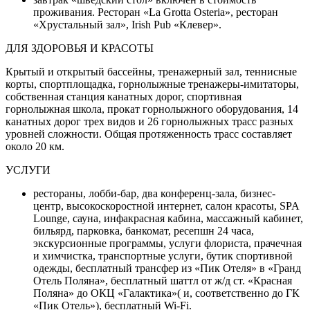
проживания. Ресторан «La Grotta Osteria», ресторан
«Хрустальный зал», Irish Pub «Клевер».
ДЛЯ ЗДОРОВЬЯ И КРАСОТЫ
Крытый и открытый бассейны, тренажерный зал, теннисные
корты, спортплощадка, горнолыжные тренажеры-имитаторы,
собственная станция канатных дорог, спортивная
горнолыжная школа, прокат горнолыжного оборудования, 14
канатных дорог трех видов и 26 горнолыжных трасс разных
уровней сложности. Общая протяженность трасс составляет
около 20 км.
УСЛУГИ
рестораны, лобби-бар, два конференц-зала, бизнес-
центр, высокоскоростной интернет, салон красоты, SPA
Lounge, сауна, инфакрасная кабина, массажный кабинет,
бильярд, парковка, банкомат, ресепшн 24 часа,
экскурсионные программы, услуги флориста, прачечная
и химчистка, транспортные услуги, бутик спортивной
одежды, бесплатный трансфер из «Пик Отеля» в «Гранд
Отель Поляна», бесплатный шаттл от ж/д ст. «Красная
Поляна» до ОКЦ «Галактика»( и, соответственно до ГК
«Пик Отель»), бесплатный Wi-Fi.