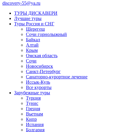
discovery-55@ya.ru
ТУРЫ ДИСКАВЕРИ
Лучшие туры
Туры Россия и СНГ
Шерегеш
Сочи горнолыжный
Байкал
Алтай
Крым
Омская область
Сочи
Новосибирск
Санкт-Петербург
Санаторно-курортное лечение
Иссык-Куль
Все курорты
Зарубежные туры
Турция
Тунис
Греция
Вьетнам
Кипр
Испания
Болгария