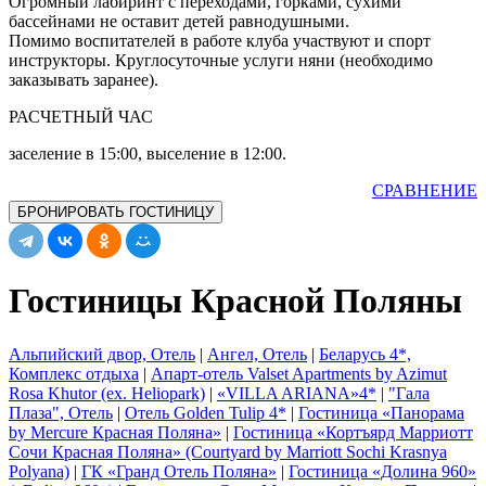
Огромный лабиринт с переходами, горками, сухими
бассейнами не оставит детей равнодушными.
Помимо воспитателей в работе клуба участвуют и спорт
инструкторы. Круглосуточные услуги няни (необходимо
заказывать заранее).
РАСЧЕТНЫЙ ЧАС
заселение в 15:00, выселение в 12:00.
СРАВНЕНИЕ
БРОНИРОВАТЬ ГОСТИНИЦУ
Гостиницы Красной Поляны
Альпийский двор, Отель
|
Ангел, Отель
|
Беларусь 4*,
Комплекс отдыха
|
Апарт-отель Valset Apartments by Azimut
Rosa Khutor (ex. Heliopark)
|
«VILLA ARIANA»4*
|
"Гала
Плаза", Отель
|
Отель Golden Tulip 4*
|
Гостиница «Панорама
by Mercure Красная Поляна»
|
Гостиница «Кортъярд Марриотт
Сочи Красная Поляна» (Courtyard by Marriott Sochi Krasnya
Polyana)
|
ГК «Гранд Отель Поляна»
|
Гостиница «Долина 960»