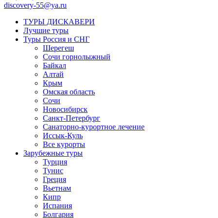
discovery-55@ya.ru
ТУРЫ ДИСКАВЕРИ
Лучшие туры
Туры Россия и СНГ
Шерегеш
Сочи горнолыжный
Байкал
Алтай
Крым
Омская область
Сочи
Новосибирск
Санкт-Петербург
Санаторно-курортное лечение
Иссык-Куль
Все курорты
Зарубежные туры
Турция
Тунис
Греция
Вьетнам
Кипр
Испания
Болгария