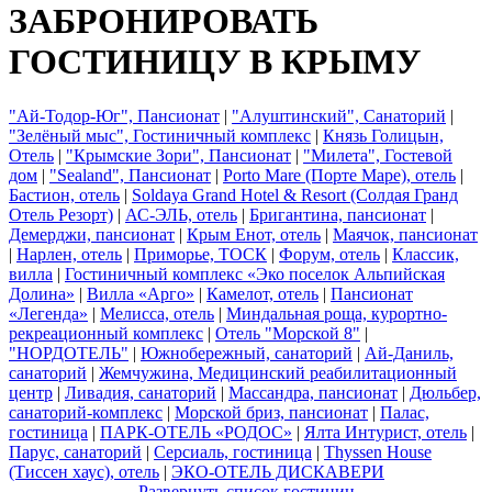
ЗАБРОНИРОВАТЬ
ГОСТИНИЦУ В КРЫМУ
"Ай-Тодор-Юг", Пансионат
|
"Алуштинский", Санаторий
|
"Зелёный мыс", Гостиничный комплекс
|
Князь Голицын,
Отель
|
"Крымские Зори", Пансионат
|
"Милета", Гостевой
дом
|
"Sealand", Пансионат
|
Porto Mare (Порте Маре), отель
|
Бастион, отель
|
Soldaya Grand Hotel & Resort (Солдая Гранд
Отель Резорт)
|
АС-ЭЛЬ, отель
|
Бригантина, пансионат
|
Демерджи, пансионат
|
Крым Енот, отель
|
Маячок, пансионат
|
Нарлен, отель
|
Приморье, ТОСК
|
Форум, отель
|
Классик,
вилла
|
Гостиничный комплекс «Эко поселок Альпийская
Долина»
|
Вилла «Арго»
|
Камелот, отель
|
Пансионат
«Легенда»
|
Мелисса, отель
|
Миндальная роща, курортно-
рекреационный комплекс
|
Отель "Морской 8"
|
"НОРДОТЕЛЬ"
|
Южнобережный, санаторий
|
Ай-Даниль,
санаторий
|
Жемчужина, Медицинский реабилитационный
центр
|
Ливадия, санаторий
|
Массандра, пансионат
|
Дюльбер,
санаторий-комплекс
|
Морской бриз, пансионат
|
Палас,
гостиница
|
ПАРК-ОТЕЛЬ «РОДОС»
|
Ялта Интурист, отель
|
Парус, санаторий
|
Серсиаль, гостиница
|
Thyssen House
(Тиссен хаус), отель
|
ЭКО-ОТЕЛЬ ДИСКАВЕРИ
Развернуть список гостиниц