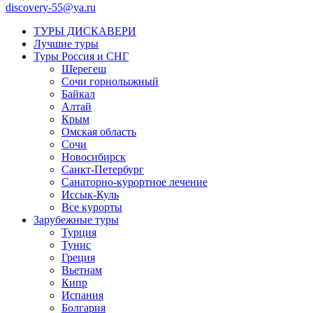
discovery-55@ya.ru
ТУРЫ ДИСКАВЕРИ
Лучшие туры
Туры Россия и СНГ
Шерегеш
Сочи горнолыжный
Байкал
Алтай
Крым
Омская область
Сочи
Новосибирск
Санкт-Петербург
Санаторно-курортное лечение
Иссык-Куль
Все курорты
Зарубежные туры
Турция
Тунис
Греция
Вьетнам
Кипр
Испания
Болгария