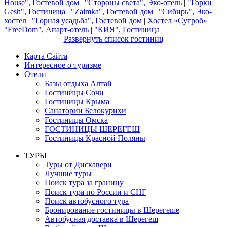
House", Гостевой дом
|
"Стороны света", Эко-отель
|
"Горки
Gesh", Гостиница
|
"Zaimka", Гостевой дом
|
"Сибирь", Эко-
хостел
|
"Горная усадьба", Гостевой дом
|
Хостел «Сугроб»
|
"FreeDom", Апарт-отель
|
"КИЯ", Гостиница
Развернуть список гостиниц
Карта Сайта
Интересное о туризме
Отели
Базы отдыха Алтай
Гостиницы Сочи
Гостиницы Крыма
Санатории Белокурихи
Гостиницы Омска
ГОСТИНИЦЫ ШЕРЕГЕШ
Гостиницы Красной Поляны
ТУРЫ
Туры от Дискавери
Лучшие туры
Поиск тура за границу
Поиск тура по России и СНГ
Поиск автобусного тура
Бронирование гостиницы в Шерегеше
Автобусная доставка в Шерегеш