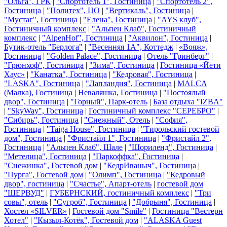
"Ольга", ГРК
|
"Спортотель 1", Гостиница
|
"Спортотель 2",
Гостиница
|
"Политех", ЦО
|
"Вертикаль", Гостиница
|
"Мустаг", Гостиница
|
"Елена", Гостиница
|
"AYS клуб",
Гостиничный комплекс
|
"Альпен Клаб", Гостиничный
комплекс
|
"АlpenHof", Гостиница
|
"Аквилон", Гостиница
|
Бутик-отель "Берлога"
|
"Весенняя 1А", Коттедж
|
«Вояж»,
Гостиница
|
"Golden Palace", Гостиница
|
Отель "Гринберг"
|
"Грюнхоф", Гостиница
|
"Зима", Гостиница
|
Гостиница «Йети
Хаус»
|
"Канатка", Гостиница
|
"Кедровая", Гостиница
|
"LASKA", Гостиница
|
"Лапландия", Гостиница
|
MALCA
(Малка), Гостиница
|
Неваляшка, Гостиница
|
"Постоялый
двор", Гостиница
|
"Горный", Парк-отель
|
База отдыха "IZBA"
|
"SkyWay", Гостиница
|
Гостиничный комплекс "СЕРЕБРО"
|
"Сибирь", Гостиница
|
"Снежный", Отель
|
"София",
Гостиница
|
"Taiga House", Гостиница
|
"Тирольский гостевой
дом", Гостиница
|
"Фристайл 1", Гостиница
|
"Фристайл 2",
Гостиница
|
"Альпен Клаб", Шале
|
"Шориленд", Гостиница
|
"Метелица", Гостиница
|
"Паркоффка", Гостиница
|
"Снежинка", Гостевой дом
|
"КедрИваныч", Гостиница
|
"Пурга", Гостевой дом
|
"Олимп", Гостиница
|
"Кедровый
двор", гостиница
|
"Счастье", Апарт-отель
|
гостевой дом
"ШЕРВУД"
|
ГУБЕРНСКИЙ, гостиничный комплекс
|
"Три
совы", отель
|
"Сугроб", Гостиница
|
"Добрыня", Гостиница
|
Хостел «SILVER»
|
Гостевой дом "Smile"
|
Гостиница "Вестерн
Хотел"
|
"Кызыл-Котёк", Гостевой дом
|
"ALASKA Guest