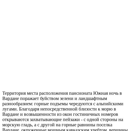
Территория места расположения пансионата Южная ночь в
Вардане поражает буйством зелени и ландшафтным
разнообразием: горные подъемы чередуются с альпийскими
лугами. Благодаря непосредственной близости к морю в
Вардане и возвышенности из окон гостиничных номеров
открываются захватывающие пейзажи - с одной стороны на
морскую гладь, а с другой на горные равнины поселка
Вардане, окруженные мощным кавказским хребтом, вершины