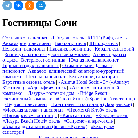
Гостиницы Сочи
Солнышко, пансинат
|
Л Этуаль, отель
|
REEF (Риф), отель
|
Аквамарин, пансионат
|
Вариант, отель
|
Штиль, отель
|
Дельфин, пансионат
|
Парадиз, гостиница
|
Коралл, санаторий
|
Знание, санаторно-курортный комплекс
|
Анберанда,база
отдыха
|
Ватерлоо, гостиница
|
Южная ночь,пансионат
|
Горный воздух, пансионат
|
Олимпийский Дагомыс,
пансионат
|
Аквалоо, клинический санаторно-курортный
комплекс
|
Шексна,пансионат
|
Белые ночи, санаторий
|
Бархатные сезоны, отель
|
«Azimut Hotel Sochi» 3* («Азимут
3*» отель)
|
«Адельфия» отель
|
«Атлант» гостиничный
комплекс
|
«Лазурь» гостевой дом
|
«Bridge Resort»
гостиничный комплекс
|
«Спорт Инн» («Sport Inn») гостиница
|
«Бургас» пансионат
|
«Континент» гостиница (Лазаревское)
|
«Морская звезда» пансионат
|
«Прометей Клуб» отель
|
«Приморская» гостиница
|
«Каисса» отель
|
«Корсар» отель
|
«Лазурь Beach Hotel» отель
|
«Санремо» апарт-отель
|
«Авангард» санаторий (бывш. «Русич»)
|
«Беларусь»
санаторий
Развернуть список гостиниц