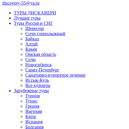
discovery-55@ya.ru
ТУРЫ ДИСКАВЕРИ
Лучшие туры
Туры Россия и СНГ
Шерегеш
Сочи горнолыжный
Байкал
Алтай
Крым
Омская область
Сочи
Новосибирск
Санкт-Петербург
Санаторно-курортное лечение
Иссык-Куль
Все курорты
Зарубежные туры
Турция
Тунис
Греция
Вьетнам
Кипр
Испания
Болгария