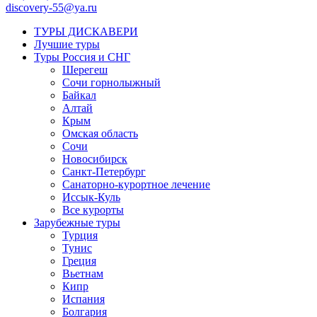
discovery-55@ya.ru
ТУРЫ ДИСКАВЕРИ
Лучшие туры
Туры Россия и СНГ
Шерегеш
Сочи горнолыжный
Байкал
Алтай
Крым
Омская область
Сочи
Новосибирск
Санкт-Петербург
Санаторно-курортное лечение
Иссык-Куль
Все курорты
Зарубежные туры
Турция
Тунис
Греция
Вьетнам
Кипр
Испания
Болгария