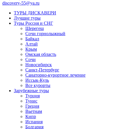
discovery-55@ya.ru
ТУРЫ ДИСКАВЕРИ
Лучшие туры
Туры Россия и СНГ
Шерегеш
Сочи горнолыжный
Байкал
Алтай
Крым
Омская область
Сочи
Новосибирск
Санкт-Петербург
Санаторно-курортное лечение
Иссык-Куль
Все курорты
Зарубежные туры
Турция
Тунис
Греция
Вьетнам
Кипр
Испания
Болгария