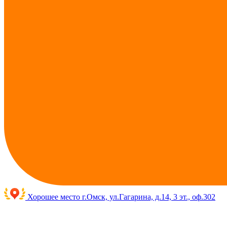
Хорошее место
г.Омск, ул.Гагарина, д.14, 3 эт., оф.302