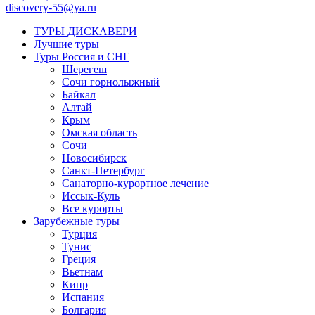
discovery-55@ya.ru
ТУРЫ ДИСКАВЕРИ
Лучшие туры
Туры Россия и СНГ
Шерегеш
Сочи горнолыжный
Байкал
Алтай
Крым
Омская область
Сочи
Новосибирск
Санкт-Петербург
Санаторно-курортное лечение
Иссык-Куль
Все курорты
Зарубежные туры
Турция
Тунис
Греция
Вьетнам
Кипр
Испания
Болгария