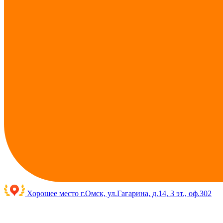
Хорошее место
г.Омск, ул.Гагарина, д.14, 3 эт., оф.302